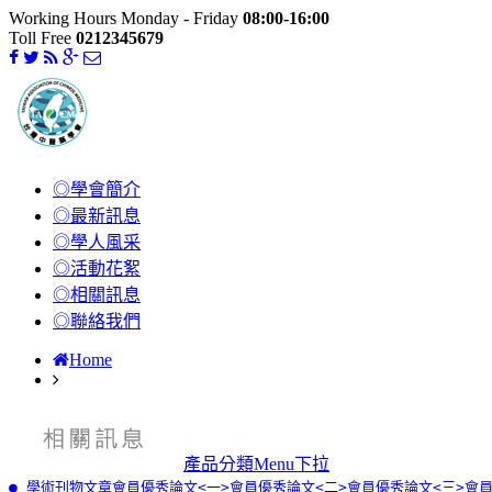
Working Hours Monday - Friday
08:00-16:00
Toll Free
0212345679
◎學會簡介
◎最新訊息
◎學人風采
◎活動花絮
◎相關訊息
◎聯絡我們
Home
產品分類Menu下拉
● 學術刊物文章
會員優秀論文<一>
會員優秀論文<二>
會員優秀論文<三>
會員