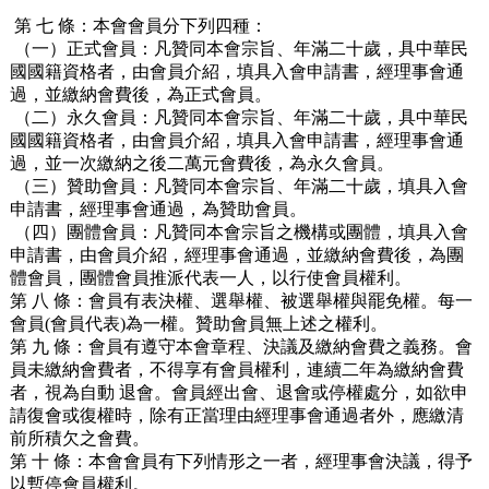
第 七 條：本會會員分下列四種：
（一）正式會員：凡贊同本會宗旨、年滿二十歲，具中華民
國國籍資格者，由會員介紹，填具入會申請書，經理事會通
過，並繳納會費後，為正式會員。
（二）永久會員：凡贊同本會宗旨、年滿二十歲，具中華民
國國籍資格者，由會員介紹，填具入會申請書，經理事會通
過，並一次繳納之後二萬元會費後，為永久會員。
（三）贊助會員：凡贊同本會宗旨、年滿二十歲，填具入會
申請書，經理事會通過，為贊助會員。
（四）團體會員：凡贊同本會宗旨之機構或團體，填具入會
申請書，由會員介紹，經理事會通過，並繳納會費後，為團
體會員，團體會員推派代表一人，以行使會員權利。
第 八 條：會員有表決權、選舉權、被選舉權與罷免權。每一
會員(會員代表)為一權。贊助會員無上述之權利。
第 九 條：會員有遵守本會章程、決議及繳納會費之義務。會
員未繳納會費者，不得享有會員權利，連續二年為繳納會費
者，視為自動 退會。會員經出會、退會或停權處分，如欲申
請復會或復權時，除有正當理由經理事會通過者外，應繳清
前所積欠之會費。
第 十 條：本會會員有下列情形之一者，經理事會決議，得予
以暫停會員權利。