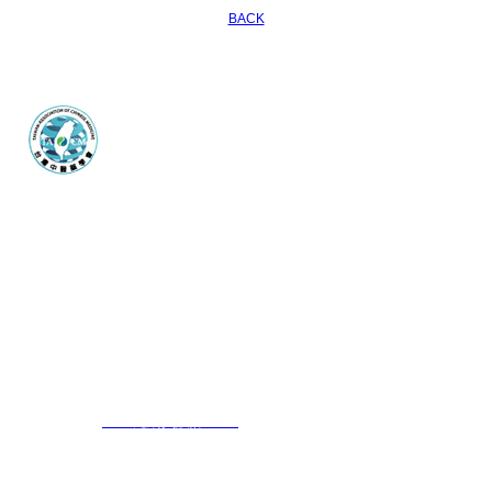
BACK
台灣中醫藥學會 Taiwan association of chinese medicine
會址：60054嘉義市上海路320巷2號 電話：+886-5-2869665 傳真：
+886-5-2869665
E-mail：
2869665@gmail.com
台灣中醫藥學會 版權所有 © 翻拷必究 COPYRIGHT 2019 ALL RIGHTS
RESERVED｜
6000元網頁設計 6000