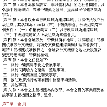
第 二 條：本會為依法設立、非以營利為目的之社會團體，以
弘揚中醫藥學術、謀求中醫藥之發展、提高國民保健常識為
宗旨。
第 三 條：本會以全國行政區域為組織區域，並得依法設立分
級組織，其名稱為：○○縣（市）中醫藥學會。分級組織有三
個要件：（一）名稱要獨立（二）以行政區域為組織區域
（三）下級組織應加入上級組織為團體會員。
第 四 條：本會會址設於主管機關所在地區，並得報經主管機
關核准設分支機構。前項分支機構組織簡則由理事會擬訂，
報請主管機關核准後行之。會址及分支機構之地址於設置及
變更時應函報主管機關核備。
第 五 條：本會之任務如下:
一、關於中醫藥科學化之發展事項。
二、關於民間驗方之蒐集、整理事項。
三、關於中醫藥團體之聯繫事項。
四、協助政府推行各項有關中醫藥學術活動。
五、其他事項。
第 六 條：本會之主管機關為內政部。本會之目的事業應受各
該事業主管機關之指導、監督。
第二章 會 員