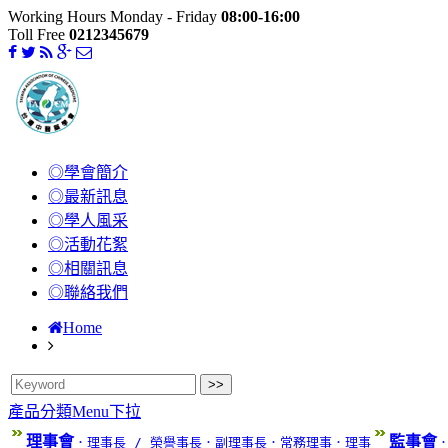
Working Hours Monday - Friday
08:00-16:00
Toll Free
0212345679
◎學會簡介
◎最新訊息
◎學人風采
◎活動花絮
◎相關訊息
◎聯絡我們
Home
產品分類Menu下拉
理事會
監事會
．理事長 / 榮譽事長
．副理事長
．常務理事
．理事