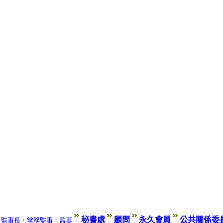
秘書處
顧問
永久會員
公共關係委
．監事長
．常務監事
．監事