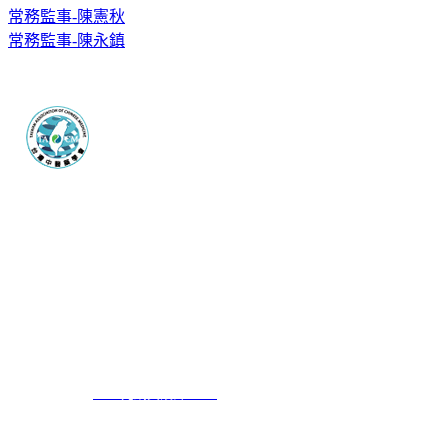
常務監事-陳憲秋
常務監事-陳永鎮
台灣中醫藥學會 Taiwan association of chinese medicine
會址：60054嘉義市上海路320巷2號 電話：+886-5-2869665 傳真：
+886-5-2869665
E-mail：
2869665@gmail.com
台灣中醫藥學會 版權所有 © 翻拷必究 COPYRIGHT 2019 ALL RIGHTS
RESERVED｜
6000元網頁設計 6000